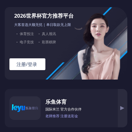
首页
NBA
文章正文
中超“龙城德比”长春亚泰主场1比0击败吉
林队，城内球迷尽情庆祝
T9F5rQ37c2tsY8
2026-03-18 17:07:11
文章大纲
H1: 中超“龙城德比”长春亚泰主场1比0击败吉林队，城
内球迷尽情庆祝