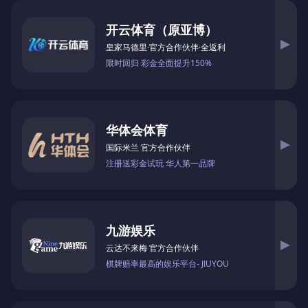
H2: 比赛概况
H3: 比赛背景
H3: 球队介绍
H3: 比赛结果
H2: 赛前期盼
H3: 球迷们的期待
H3: 教练的战术分析
H2: 比赛过程
H3: 第一半场
H4: 开局阶段
H4: 关键时刻