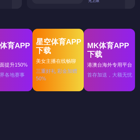
他
赛中超越极限
最新文章
0_3到4_3！女篮完成史
诗级大翻盘，最后两分
钟打出
2026-05-01
0
足球青训改革见效，多
省市梯队崭露头角，足
球青训是干什
2026-03-30
0
足球数据分析趋势，足
球数据统计参考分析软
件
2026-03-29
0