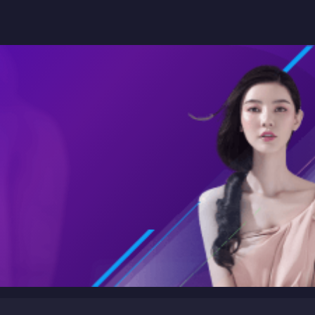
五大联赛
NBA
中国足球
中国篮球
电竞资讯
榜，法甲最佳射手榜排名
392
2026-03-28 06:43:03
的目光。法国足球甲级联赛（法甲）作为世界顶级联赛之一
文将详细介绍法甲历史上的最佳射手榜，揭示那些在球场上
场上的辉煌时刻，这些射手们用实际行动证明了自己的价值