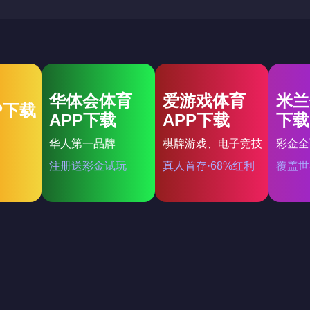
球员名单。这个榜单不仅展示了球员的进球能力，也反映了
也体现了他们对球队胜利的贡献。这些射手们是球队的得分
中保持高进球率，并在关键比赛中能够发挥出色的球员。
他们的职业生涯和在球场上的辉煌时刻。